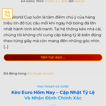
ĐÃ ĐĂNG TRÊN
THÁNG 2 4, 2026
BỞI
ADMIN
04
Th2
Kèo World Cup luôn là tâm điểm chú ý của hàng
triệu tín đồ túc cầu mỗi khi ngày hội bóng đá lớn
nhất hành tinh khởi tranh. Tại hệ thống kèo nhà cái,
chúng tôi không chỉ cung cấp bảng tỷ lệ biến động
theo từng giây mà còn mang đến những góc nhìn
[…]
TIẾP TỤC ĐỌC
→
Đã đăng trong
thủ thuật cá cược
THỦ THUẬT CÁ CƯỢC
Kèo Euro Hôm Nay – Cập Nhật Tỷ Lệ
Và Nhận Định Chính Xác