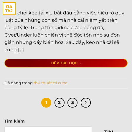
04
Th2
Cách chơi kèo tài xỉu bắt đầu bằng việc hiểu rõ quy
luật của những con số mà nhà cái niêm yết trên
bảng tỷ lệ. Trong thế giới cá cược bóng đá,
Over/Under luôn chiến vị thế độc tôn nhờ sự đơn
giản nhưng đầy biến hóa. Sau đây, kèo nhà cái sẽ
cùng […]
TIẾP TỤC ĐỌC
→
Đã đăng trong
thủ thuật cá cược
1
2
3
Tìm kiếm