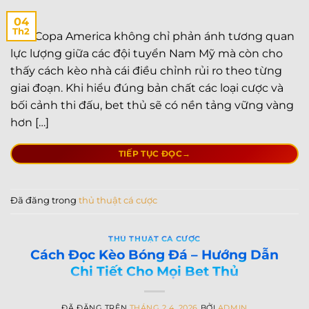
04
Th2
Kèo Copa America không chỉ phản ánh tương quan
lực lượng giữa các đội tuyển Nam Mỹ mà còn cho
thấy cách kèo nhà cái điều chỉnh rủi ro theo từng
giai đoạn. Khi hiểu đúng bản chất các loại cược và
bối cảnh thi đấu, bet thủ sẽ có nền tảng vững vàng
hơn […]
TIẾP TỤC ĐỌC
→
Đã đăng trong
thủ thuật cá cược
THỦ THUẬT CÁ CƯỢC
Cách Đọc Kèo Bóng Đá – Hướng Dẫn
Chi Tiết Cho Mọi Bet Thủ
ĐÃ ĐĂNG TRÊN
THÁNG 2 4, 2026
BỞI
ADMIN