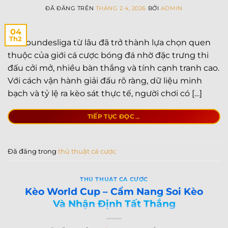
ĐÃ ĐĂNG TRÊN
THÁNG 2 4, 2026
BỞI
ADMIN
04
Th2
Kèo bundesliga từ lâu đã trở thành lựa chọn quen
thuộc của giới cá cược bóng đá nhờ đặc trưng thi
đấu cởi mở, nhiều bàn thắng và tính cạnh tranh cao.
Với cách vận hành giải đấu rõ ràng, dữ liệu minh
bạch và tỷ lệ ra kèo sát thực tế, người chơi có […]
TIẾP TỤC ĐỌC
→
Đã đăng trong
thủ thuật cá cược
THỦ THUẬT CÁ CƯỢC
Kèo World Cup – Cẩm Nang Soi Kèo
Và Nhận Định Tất Thắng