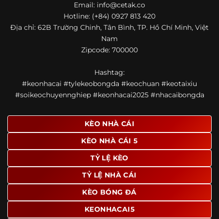
Email:
info@cetak.co
Hotline: (+84) 0927 813 420
Địa chỉ: 62B Trường Chinh, Tân Bình, TP. Hồ Chí Minh, Việt
Nam
Zipcode: 700000
Hashtag:
#keonhacai #tylekeobongda #keochuan #keotaixiu
#soikeochuyennghiep #keonhacai2025 #nhacaibongda
KÈO NHÀ CÁI
KÈO NHÀ CÁI 5
TỶ LỆ KÈO
TỶ LỆ NHÀ CÁI
KÈO BÓNG ĐÁ
KEONHACAI5