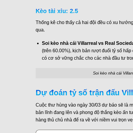
Kèo tài xỉu: 2.5
Thống kê cho thấy cả hai đội đều có xu hướng 
qua.
Soi kèo nhà cái Villarreal vs Real Socied
(trên 60.00%), kịch bản rượt đuổi tỷ số hấp 
có cơ sở vững chắc cho các nhà đầu tư tron
Soi kèo nhà cái Villar
Dự đoán tỷ số trận đấu Vil
Cuộc thư hùng vào ngày 30/03 dự báo sẽ là m
bản lĩnh đang lên và phong độ thắng kèo ấn t
hàng thủ chủ nhà để ra về với niềm vui trọn vẹ