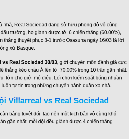
hủ nhà, Real Sociedad đang sở hữu phong độ vô cùng
 đấu trường, họ giành được tới 6 chiến thắng (60.00%),
iến thắng thuyết phục 3-1 trước Osasuna ngày 16/03 là lời
bóng xứ Basque.
al vs Real Sociedad 30/03
, giới chuyên môn đánh giá cực
lệ thắng kèo châu Á lên tới 70.00% trong 10 trận gần nhất,
ui lớn cho giới mộ điệu. Lối chơi kiểm soát bóng nhuần
 luôn tự tin trong những chuyến hành quân xa nhà.
i Villarreal vs Real Sociedad
 cân bằng tuyệt đối, tạo nên một kịch bản vô cùng khó
rán gần nhất, mỗi đội đều giành được 4 chiến thắng