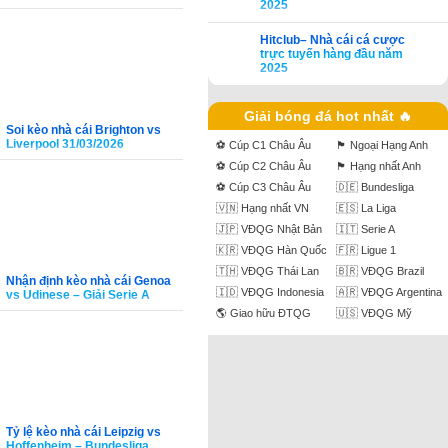
2025
Hitclub– Nhà cái cá cược
trực tuyến hàng đầu năm
2025
Giải bóng đá hot nhất 🔥
Soi kèo nhà cái Brighton vs
Liverpool 31/03/2026
⚽️ Cúp C1 Châu Âu
🏴󠁧󠁢󠁥󠁮󠁧󠁿 Ngoại Hạng Anh
⚽️ Cúp C2 Châu Âu
🏴󠁧󠁢󠁥󠁮󠁧󠁿 Hạng nhất Anh
⚽️ Cúp C3 Châu Âu
🇩🇪 Bundesliga
🇻🇳 Hạng nhất VN
🇪🇸 La Liga
🇯🇵 VĐQG Nhật Bản
🇮🇹 Serie A
🇰🇷 VĐQG Hàn Quốc
🇫🇷 Ligue 1
🇹🇭 VĐQG Thái Lan
🇧🇷 VĐQG Brazil
Nhận định kèo nhà cái Genoa
🇮🇩 VĐQG Indonesia
🇦🇷 VĐQG Argentina
vs Udinese – Giải Serie A
🌎 Giao hữu ĐTQG
🇺🇸 VĐQG Mỹ
Tỷ lệ kèo nhà cái Leipzig vs
Hoffenheim – Bundesliga