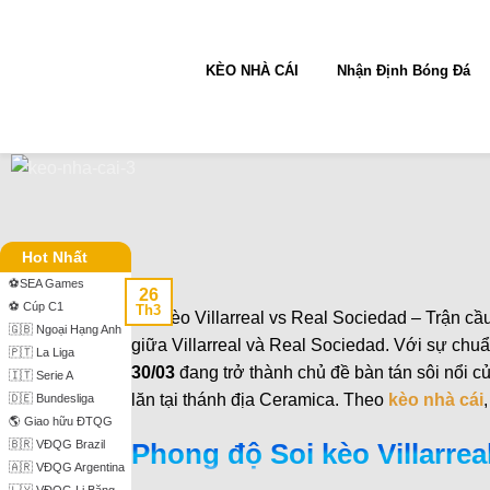
Chuyển
đến
nội
KÈO NHÀ CÁI
Nhận Định Bóng Đá
dung
Hot Nhất
⚽SEA Games
26
⚽ Cúp C1
Th3
Soi kèo Villarreal vs Real Sociedad – Trận cầ
🇬🇧 Ngoại Hạng Anh
giữa Villarreal và Real Sociedad. Với sự chuẩn
🇵🇹 La Liga
30/03
đang trở thành chủ đề bàn tán sôi nổi 
🇮🇹 Serie A
lăn tại thánh địa Ceramica. Theo
kèo nhà cái
🇩🇪 Bundesliga
🌎 Giao hữu ĐTQG
🇧🇷 VĐQG Brazil
Phong độ Soi kèo Villarrea
🇦🇷 VĐQG Argentina