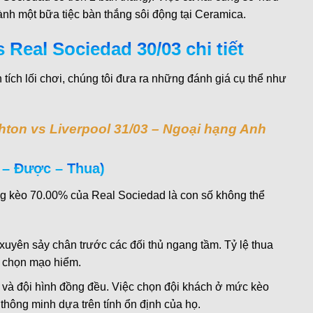
hành một bữa tiệc bàn thắng sôi động tại Ceramica.
s Real Sociedad 30/03 chi tiết
 tích lối chơi, chúng tôi đưa ra những đánh giá cụ thể như
ghton vs Liverpool 31/03 – Ngoại hạng Anh
 – Được – Thua)
ng kèo 70.00% của Real Sociedad là con số không thể
xuyên sảy chân trước các đối thủ ngang tầm. Tỷ lệ thua
a chọn mạo hiểm.
 và đội hình đồng đều. Việc chọn đội khách ở mức kèo
hông minh dựa trên tính ổn định của họ.