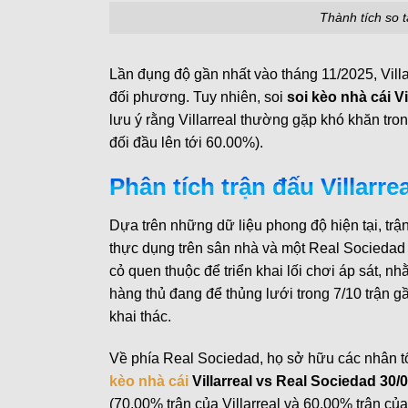
Thành tích so t
Lần đụng độ gần nhất vào tháng 11/2025, Villa
đối phương. Tuy nhiên, soi
soi kèo nhà cái V
lưu ý rằng Villarreal thường gặp khó khăn tro
đối đầu lên tới 60.00%).
Phân tích trận đấu Villarre
Dựa trên những dữ liệu phong độ hiện tại, trận
thực dụng trên sân nhà và một Real Sociedad đ
cỏ quen thuộc để triển khai lối chơi áp sát, n
hàng thủ đang để thủng lưới trong 7/10 trận 
khai thác.
Về phía Real Sociedad, họ sở hữu các nhân tố
kèo nhà cái
Villarreal vs Real Sociedad 30/
(70.00% trận của Villarreal và 60.00% trận củ