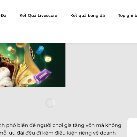
 Đá
Kết Quả Livescore
Kết quả bóng đá
Top ghi 
ch phổ biến để người chơi gia tăng vốn mà không
mỗi ưu đãi đều đi kèm điều kiện riêng về doanh