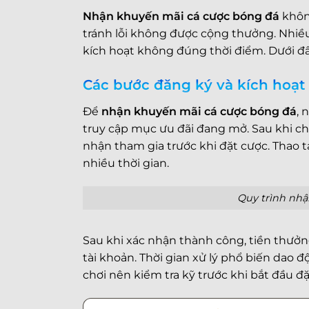
Nhận khuyến mãi cá cược bóng đá
khôn
tránh lỗi không được cộng thưởng. Nhiều t
kích hoạt không đúng thời điểm. Dưới đâ
Các bước đăng ký và kích hoạt
Để
nhận khuyến mãi cá cược bóng đá
, 
truy cập mục ưu đãi đang mở. Sau khi c
nhận tham gia trước khi đặt cược. Thao 
nhiều thời gian.
Quy trình nhậ
Sau khi xác nhận thành công, tiền thưởn
tài khoản. Thời gian xử lý phổ biến dao 
chơi nên kiểm tra kỹ trước khi bắt đầu đ