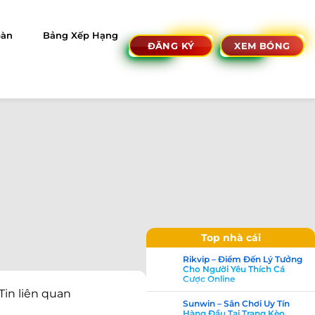
bàn
Bảng Xếp Hạng
ĐĂNG KÝ
XEM BÓNG
Top nhà cái
Rikvip – Điểm Đến Lý Tưởng
Cho Người Yêu Thích Cá
Cược Online
Tin liên quan
Sunwin – Sân Chơi Uy Tín
Hàng Đầu Tại Trang Kèo