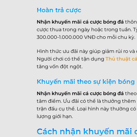
Hoàn trả cược
Nhận khuyến mãi cá cược bóng đá
thôn
cược thua trong ngày hoặc trong tuần. Tỷ
300.000-1.000.000 VNĐ cho mỗi chu kỳ.
Hình thức ưu đãi này giúp giảm rủi ro v
Người chơi có thể tận dụng
Thủ thuật c
tăng vốn đột ngột.
Khuyến mãi theo sự kiện bóng 
Nhận khuyến mãi cá cược bóng đá
theo 
tâm điểm. Ưu đãi có thể là thưởng thêm
trận đấu cụ thể. Loại hình này thường có
lượng giới hạn.
Cách nhận khuyến mãi 