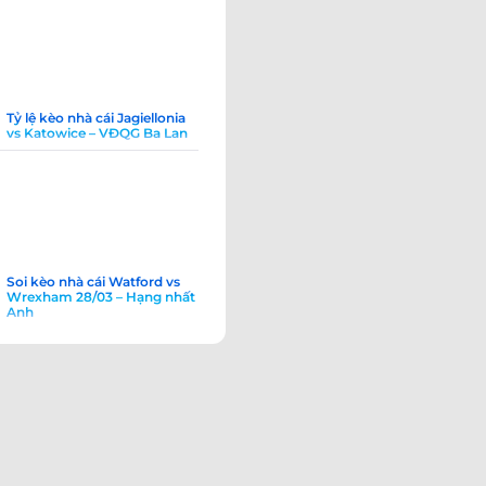
Tỷ lệ kèo nhà cái Jagiellonia
vs Katowice – VĐQG Ba Lan
Soi kèo nhà cái Watford vs
Wrexham 28/03 – Hạng nhất
Anh