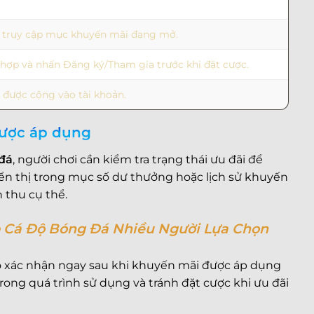
à truy cập mục khuyến mãi đang mở.
hợp và nhấn Đăng ký/Tham gia trước khi đặt cược.
 được cộng vào tài khoản.
được áp dụng
đá
, người chơi cần kiểm tra trạng thái ưu đãi để
ển thị trong mục số dư thưởng hoặc lịch sử khuyến
 thu cụ thể.
b Cá Độ Bóng Đá Nhiều Người Lựa Chọn
o xác nhận ngay sau khi khuyến mãi được áp dụng
ng quá trình sử dụng và tránh đặt cược khi ưu đãi