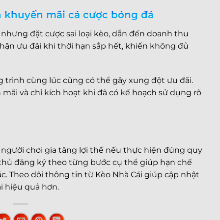
n khuyến mãi cá cược bóng đá
 nhưng đặt cược sai loại kèo, dẫn đến doanh thu
hận ưu đãi khi thời hạn sắp hết, khiến không đủ
 trình cùng lúc cũng có thể gây xung đột ưu đãi.
ãi và chỉ kích hoạt khi đã có kế hoạch sử dụng rõ
người chơi gia tăng lợi thế nếu thực hiện đúng quy
 thủ đăng ký theo từng bước cụ thể giúp hạn chế
c. Theo dõi thông tin từ Kèo Nhà Cái giúp cập nhật
 hiệu quả hơn.