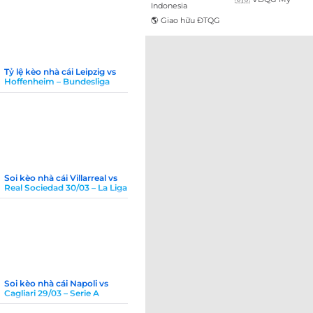
Indonesia
🌎 Giao hữu ĐTQG
Tỷ lệ kèo nhà cái Leipzig vs
Hoffenheim – Bundesliga
Soi kèo nhà cái Villarreal vs
Real Sociedad 30/03 – La Liga
Soi kèo nhà cái Napoli vs
Cagliari 29/03 – Serie A