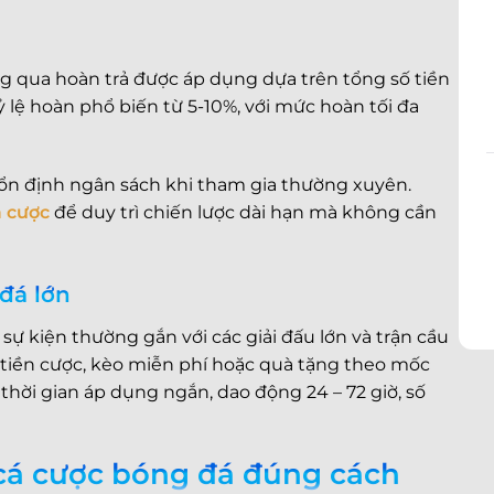
g qua hoàn trả được áp dụng dựa trên tổng số tiền
 lệ hoàn phổ biến từ 5-10%, với mức hoàn tối đa
à ổn định ngân sách khi tham gia thường xuyên.
á cược
để duy trì chiến lược dài hạn mà không cần
đá lớn
sự kiện thường gắn với các giải đấu lớn và trận cầu
 tiền cược, kèo miễn phí hoặc quà tặng theo mốc
 thời gian áp dụng ngắn, dao động 24 – 72 giờ, số
cá cược bóng đá đúng cách