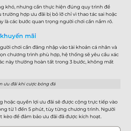
g khó, nhưng cần thực hiện đúng quy trình để
rường hợp ưu đãi bị bỏ lỡ chỉ vì thao tác sai hoặc
y là các bước quan trọng người chơi cần nắm rõ.
 khuyến mãi
người chơi cần đăng nhập vào tài khoản cá nhân và
họn chương trình phù hợp, hệ thống sẽ yêu cầu xác
tác này thường hoàn tất trong 3 bước, không mất
n ưu đãi khi cược bóng đá
g hoặc quyền lợi ưu đãi sẽ được cộng trực tiếp vào
động từ 1 đến 5 phút, tùy từng chương trình. Người
ặt kèo để đảm bảo ưu đãi đã được kích hoạt.