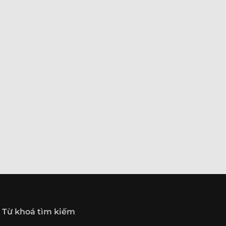
Từ khoá tìm kiếm