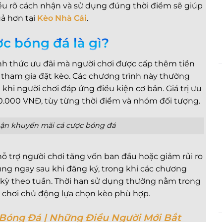
hiểu rõ cách nhận và sử dụng đúng thời điểm sẽ giúp
ả hơn tại
Kèo Nhà Cái
.
c bóng đá là gì?
nh thức ưu đãi mà người chơi được cấp thêm tiền
 tham gia đặt kèo. Các chương trình này thường
khi người chơi đáp ứng điều kiện cơ bản. Giá trị ưu
0.000 VNĐ, tùy từng thời điểm và nhóm đối tượng.
hận khuyến mãi cá cược bóng đá
ỗ trợ người chơi tăng vốn ban đầu hoặc giảm rủi ro
ụng ngay sau khi đăng ký, trong khi các chương
u kỳ theo tuần. Thời hạn sử dụng thường nằm trong
i chơi chủ động lựa chọn kèo phù hợp.
Bóng Đá | Những Điều Người Mới Bắt