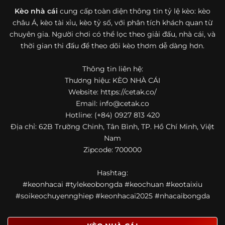
Kèo nhà cái
cung cấp toàn diện thông tin tỷ lệ kèo: kèo
châu Á, kèo tài xỉu, kèo tỷ số, với phân tích khách quan từ
chuyên gia. Người chơi có thể lọc theo giải đấu, nhà cái, và
thời gian thi đấu để theo dõi kèo thơm dễ dàng hơn.
Thông tin liên hệ:
Thương hiệu: KÈO NHÀ CÁI
Website: https://cetak.co/
Email:
info@cetak.co
Hotline: (+84) 0927 813 420
Địa chỉ: 62B Trường Chinh, Tân Bình, TP. Hồ Chí Minh, Việt
Nam
Zipcode: 700000
Hashtag:
#keonhacai #tylekeobongda #keochuan #keotaixiu
#soikeochuyennghiep #keonhacai2025 #nhacaibongda