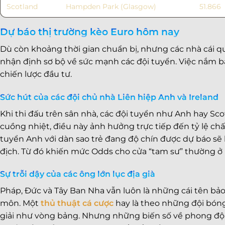
Scotland
Hampden Park (Glasgow)
51.866
Dự báo thị trường kèo Euro hôm nay
Dù còn khoảng thời gian chuẩn bị, nhưng các nhà cái q
nhận định sơ bộ về sức mạnh các đội tuyển. Việc nắm b
chiến lược đầu tư.
Sức hút của các đội chủ nhà Liên hiệp Anh và Ireland
Khi thi đấu trên sân nhà, các đội tuyển như Anh hay Sc
cuồng nhiệt, điều này ảnh hưởng trực tiếp đến tỷ lệ ch
tuyển Anh với dàn sao trẻ đang độ chín được dự báo sẽ
địch. Từ đó khiến mức Odds cho cửa “tam sư” thường ở
Sự trỗi dậy của các ông lớn lục địa già
Pháp, Đức và Tây Ban Nha vẫn luôn là những cái tên b
môn. Một
thủ thuật cá cược
hay là theo những đội bóng
giải như vòng bảng. Nhưng những biến số về phong độ 