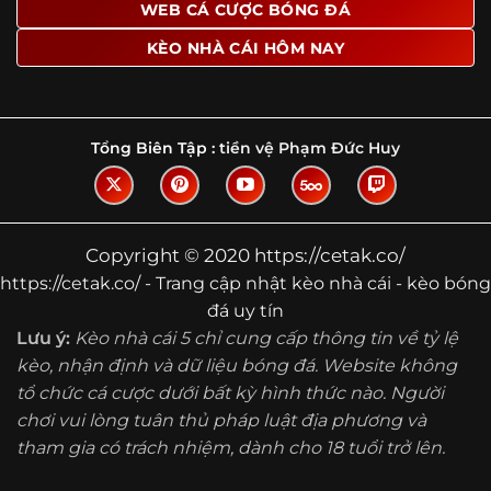
WEB CÁ CƯỢC BÓNG ĐÁ
KÈO NHÀ CÁI HÔM NAY
Tổng Biên Tập :
tiền vệ Phạm Đức Huy
Copyright © 2020 https://cetak.co/
https://cetak.co/ - Trang cập nhật kèo nhà cái - kèo bóng
đá uy tín
Lưu ý:
Kèo nhà cái 5 chỉ cung cấp thông tin về tỷ lệ
kèo, nhận định và dữ liệu bóng đá. Website không
tổ chức cá cược dưới bất kỳ hình thức nào. Người
chơi vui lòng tuân thủ pháp luật địa phương và
tham gia có trách nhiệm, dành cho 18 tuổi trở lên.