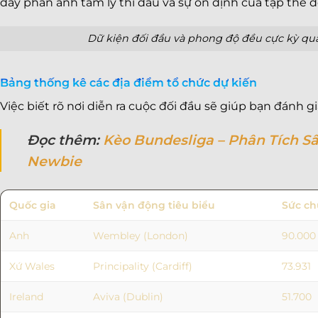
đây phản ánh tâm lý thi đấu và sự ổn định của tập thể đ
Dữ kiện đối đầu và phong độ đều cực kỳ qua
Bảng thống kê các địa điểm tổ chức dự kiến
Việc biết rõ nơi diễn ra cuộc đối đầu sẽ giúp bạn đánh gi
Đọc thêm:
Kèo Bundesliga – Phân Tích S
Newbie
Quốc gia
Sân vận động tiêu biểu
Sức ch
Anh
Wembley (London)
90.000
Xứ Wales
Principality (Cardiff)
73.931
Ireland
Aviva (Dublin)
51.700