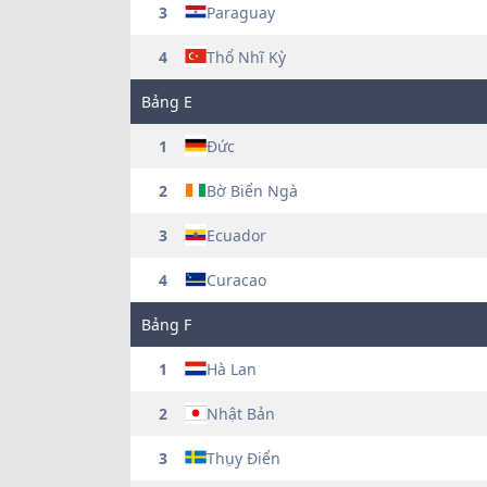
3
Paraguay
4
Thổ Nhĩ Kỳ
Bảng
E
1
Đức
2
Bờ Biển Ngà
3
Ecuador
4
Curacao
Bảng
F
1
Hà Lan
2
Nhật Bản
3
Thụy Điển