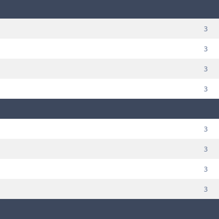
3
3
3
3
3
3
3
3