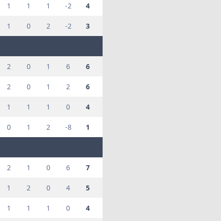
1
1
1
-2
4
1
0
2
-2
3
2
0
1
6
6
2
0
1
2
6
1
1
1
0
4
0
1
2
-8
1
2
1
0
6
7
1
2
0
4
5
1
1
1
0
4