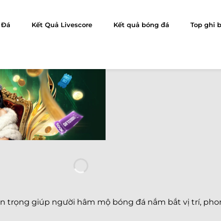
 Đá
Kết Quả Livescore
Kết quả bóng đá
Top ghi 
n trọng giúp người hâm mộ bóng đá nắm bắt vị trí, pho