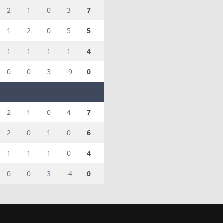
2
1
0
3
7
1
2
0
5
5
1
1
1
1
4
0
0
3
-9
0
2
1
0
4
7
2
0
1
0
6
1
1
1
0
4
0
0
3
-4
0